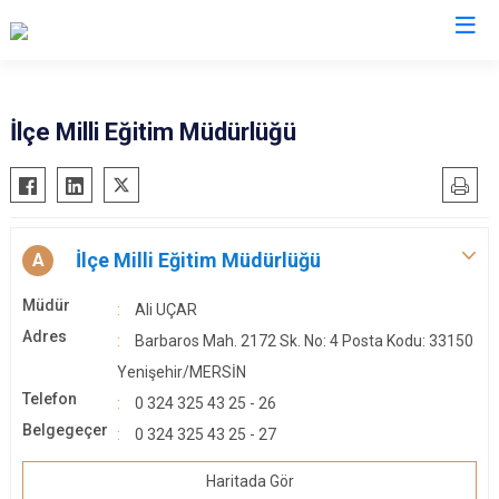
Mersin
İlçe Milli Eğitim Müdürlüğü
Anamur
Silifke
Aydıncık
Tarsus
Bozyazı
Akdeniz
İlçe Milli Eğitim Müdürlüğü
A
Çamlıyayla
Mezitli
Müdür
Ali UÇAR
Erdemli
Toroslar
Adres
Barbaros Mah. 2172 Sk. No: 4 Posta Kodu: 33150
Gülnar
Yenişehir
Yenişehir/MERSİN
Mut
Telefon
0 324 325 43 25 - 26
Belgegeçer
0 324 325 43 25 - 27
Haritada Gör