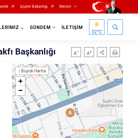
evlet
İçişleri Bakanlığı
Mersin
LERİMİZ
GÜNDEM
İLETİŞİM
32
°C
kfı Başkanlığı
Büyük Harita
+
−
Silifke
Tarsus
A
Akdeniz
Mezitli