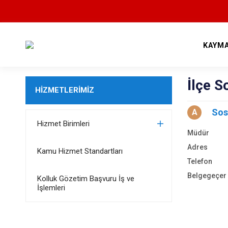
KAYM
İlçe 
HİZMETLERİMİZ
Sos
A
Hizmet Birimleri
Müdür
Adres
Kamu Hizmet Standartları
Telefon
Belgegeçer
Kolluk Gözetim Başvuru İş ve
İşlemleri