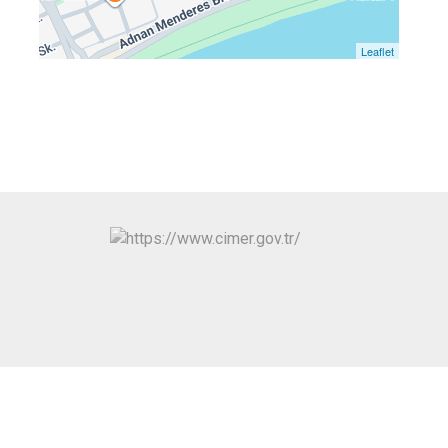
Toroslar
Yenişehir
Leaflet
N