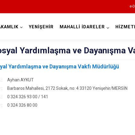
e-D
AKAMLIK
YENİŞEHİR
MAHALLİ İDARELER
HİZMET
Mersin
Sosyal Yardımlaşma ve Dayanışma Va
yal Yardımlaşma ve Dayanışma Vakfı Müdürlüğü
Ayhan AYKUT
Barbaros Mahallesi, 2172 Sokak, no: 4 33120 Yenişehir/MERSİN
Anamur
0 324 326 93 00 / 141
Aydıncık
0 324 326 80 00
Bozyazı
Çamlıyayla