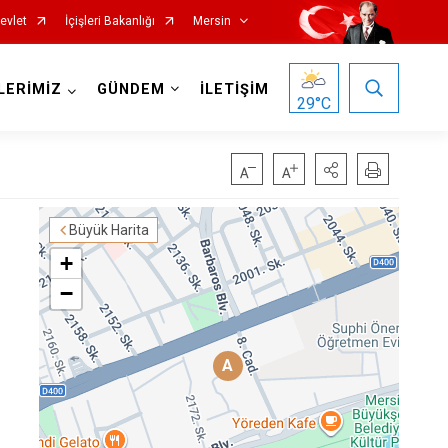
evlet
İçişleri Bakanlığı
Mersin
LERİMİZ
GÜNDEM
İLETİŞİM
29
°C
Büyük Harita
+
−
Silifke
Tarsus
A
Akdeniz
Mezitli