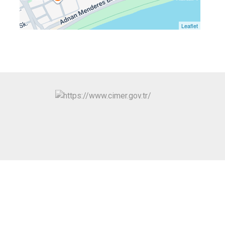
Toroslar
Yenişehir
Leaflet
N