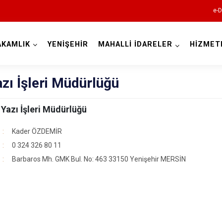
e-D
AKAMLIK
YENİŞEHİR
MAHALLİ İDARELER
HİZMET
Mersin
azı İşleri Müdürlüğü
e Yazı İşleri Müdürlüğü
Kader ÖZDEMİR
0 324 326 80 11
Anamur
Barbaros Mh. GMK Bul. No: 463 33150 Yenişehir MERSİN
Aydıncık
Bozyazı
Çamlıyayla