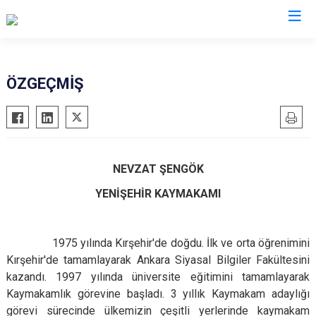
Mersin
ÖZGEÇMİŞ
Anamur
Silifke
Aydıncık
Tarsus
Bozyazı
Akdeniz
NEVZAT ŞENGÖK
Çamlıyayla
Mezitli
YENİŞEHİR KAYMAKAMI
Erdemli
Toroslar
Gülnar
Yenişehir
Mut
1975 yılında Kırşehir'de doğdu.
İlk ve orta öğrenimini
Kırşehir'de tamamlayarak Ankara Siyasal Bilgiler Fakültesini
kazandı.
1997 yılında üniversite eğitimini tamamlayarak
Kaymakamlık görevine başladı.
3 yıllık Kaymakam adaylığı
görevi sürecinde ülkemizin çeşitli yerlerinde kaymakam