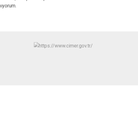
Toroslar
nıyorum.
Yenişehir
N