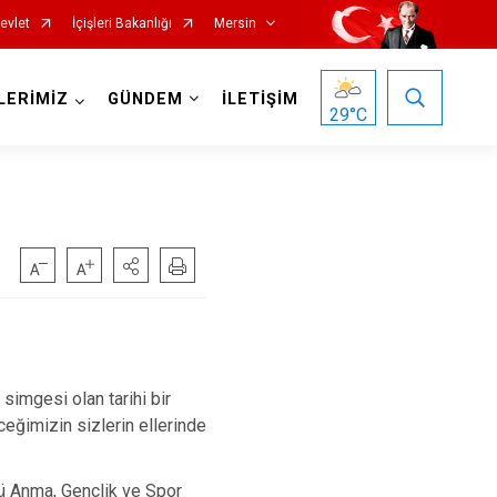
evlet
İçişleri Bakanlığı
Mersin
LERİMİZ
GÜNDEM
İLETİŞİM
29
°C
Silifke
Tarsus
simgesi olan tarihi bir
Akdeniz
eğimizin sizlerin ellerinde
Mezitli
ü Anma, Gençlik ve Spor