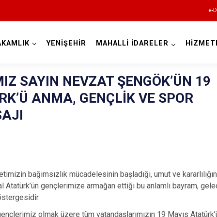
e-D
AKAMLIK
YENİŞEHİR
MAHALLİ İDARELER
HİZMET
Mersin
Z SAYIN NEVZAT ŞENGÖK’ÜN 19
RK’Ü ANMA, GENÇLİK VE SPOR
AJI
Anamur
Aydıncık
timizin bağımsızlık mücadelesinin başladığı, umut ve kararlılığın 
Bozyazı
 Atatürk’ün gençlerimize armağan ettiği bu anlamlı bayram, gelec
stergesidir.
Çamlıyayla
gençlerimiz olmak üzere tüm vatandaşlarımızın 19 Mayıs Atatürk’